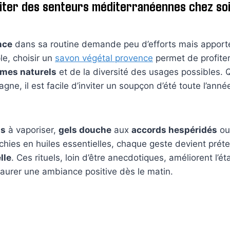
ter des senteurs méditerranéennes chez soi
nce
dans sa routine demande peu d’efforts mais appor
le, choisir un
savon végétal provence
permet de profiter
mes naturels
et de la diversité des usages possibles. Q
agne, il est facile d’inviter un soupçon d’été toute l’anné
is
à vaporiser,
gels douche
aux
accords hespéridés
o
chies en huiles essentielles, chaque geste devient prét
lle
. Ces rituels, loin d’être anecdotiques, améliorent l’éta
taurer une ambiance positive dès le matin.