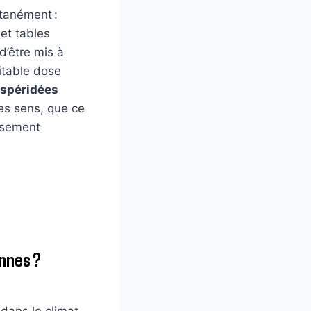
tanément :
et tables
d’être mis à
ritable dose
espéridées
les sens, que ce
usement
nnes ?
 dans le climat