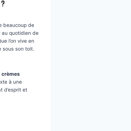
 ?
te beaucoup de
 au quotidien de
ue l’on vive en
e sous son toit.
u
crèmes
exte à une
t d’esprit et