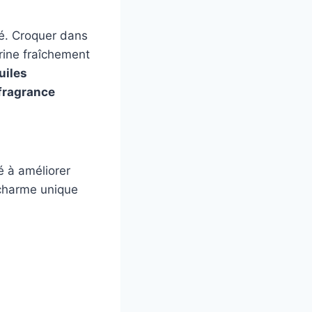
eté. Croquer dans
rine fraîchement
uiles
fragrance
 à améliorer
 charme unique