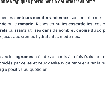
antes typiques participent à cet effet vivifiant ?
quer les
senteurs méditerranéennes
sans mentionner 
nde
ou le
romarin
. Riches en
huiles essentielles
, ces 
rels
puissants utilisés dans de nombreux
soins du cor
x jusqu’aux crèmes hydratantes modernes.
 avec les
agrumes
crée des accords à la fois
frais
, arom
appréciés par celles et ceux désireux de renouer avec la n
rgie positive au quotidien.