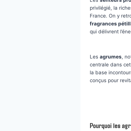
privilégié, la ric
France. On y ret
fragrances pétil
qui délivrent l’én
Les
agrumes
, n
centrale dans cet
la base incontou
conçus pour revital
Pourquoi les agr