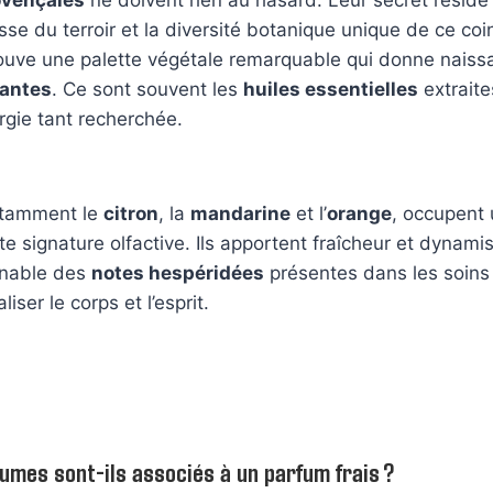
hesse du terroir et la diversité botanique unique de ce co
rouve une palette végétale remarquable qui donne naiss
lantes
. Ce sont souvent les
huiles essentielles
extraite
ergie tant recherchée.
otamment le
citron
, la
mandarine
et l’
orange
, occupent 
te signature olfactive. Ils apportent fraîcheur et dynami
rnable des
notes hespéridées
présentes dans les soins
iser le corps et l’esprit.
umes sont-ils associés à un parfum frais ?