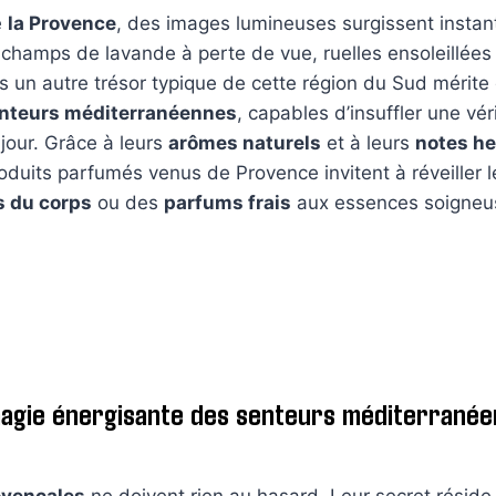
e
la Provence
, des images lumineuses surgissent instan
champs de lavande à perte de vue, ruelles ensoleillées 
un autre trésor typique de cette région du Sud mérite 
nteurs méditerranéennes
, capables d’insuffler une vé
jour. Grâce à leurs
arômes naturels
et à leurs
notes h
roduits parfumés venus de Provence invitent à réveiller 
s du corps
ou des
parfums frais
aux essences soigne
 magie énergisante des senteurs méditerranée
ovençales
ne doivent rien au hasard. Leur secret réside