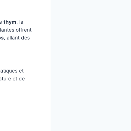
le
thym
, la
plantes offrent
ps
, allant des
atiques et
ature et de