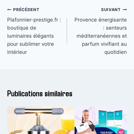
Navigation
PRÉCÉDENT
SUIVANT
Plafonnier-prestige.fr :
Provence énergisante
de
boutique de
: senteurs
l’article
luminaires élégants
méditerranéennes et
pour sublimer votre
parfum vivifiant au
intérieur
quotidien
Publications similaires