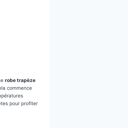
ne
robe trapèze
. Cela commence
empératures
tes pour profiter