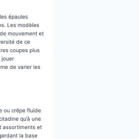
 les épaules
ies. Les modèles
té de mouvement et
versité de ce
utres coupes plus
 jouer
me de varier les
le ou crêpe fluide
itadine qu’à une
t assortiments et
 gardant la base