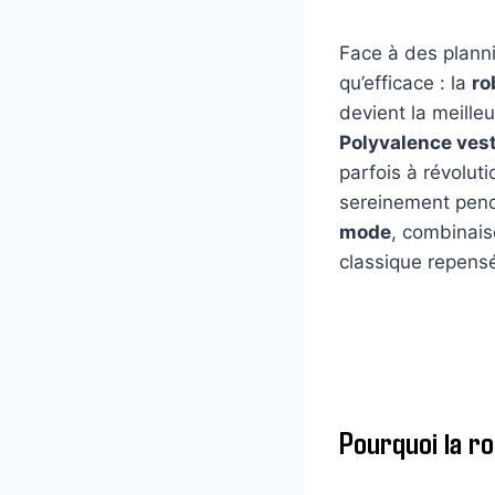
Face à des planni
qu’efficace : la
ro
devient la meille
Polyvalence ves
parfois à révolut
sereinement pend
mode
, combinai
classique repensé 
Pourquoi la ro