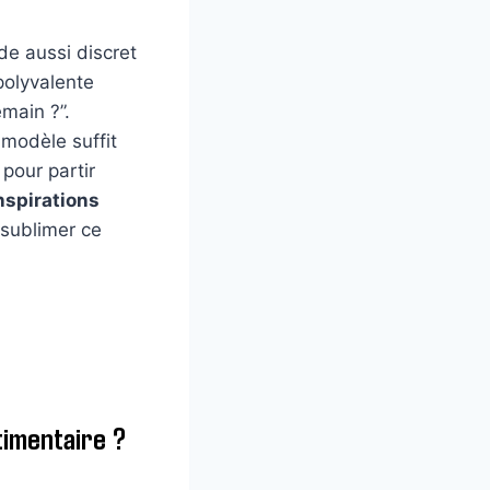
de aussi discret
polyvalente
emain ?”.
 modèle suffit
pour partir
nspirations
sublimer ce
timentaire ?