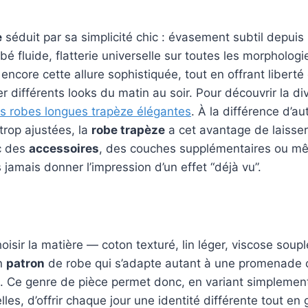
e
séduit par sa simplicité chic : évasement subtil depuis
bé fluide, flatterie universelle sur toutes les morpholog
encore cette allure sophistiquée, tout en offrant liber
r différents looks du matin au soir. Pour découvrir la di
s robes longues trapèze élégantes
. À la différence d’a
trop ajustées, la
robe trapèze
a cet avantage de laisser
ec des
accessoires
, des couches supplémentaires ou mê
jamais donner l’impression d’un effet “déjà vu”.
choisir la matière — coton texturé, lin léger, viscose soup
un
patron
de robe qui s’adapte autant à une promenade c
e. Ce genre de pièce permet donc, en variant simplemen
les, d’offrir chaque jour une identité différente tout en