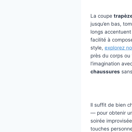
La coupe
trapèz
jusqu’en bas, tom
longs accentuent 
facilité à compose
style,
explorez no
près du corps ou 
l’imagination av
chaussures
sans 
Il suffit de bien 
— pour obtenir 
soirée improvisé
touches personnel