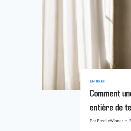
EN BREF
Comment une
entière de t
Par
FredLeWinner
2