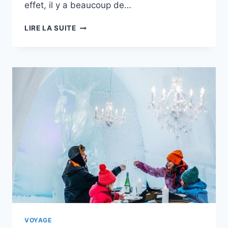
effet, il y a beaucoup de…
QUE
LIRE LA SUITE
FAIRE
ET
OÙ
ALLER
AU
DANEMARK
EN
HIVER ?
VOYAGE