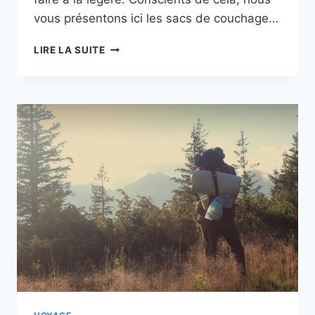
vous présentons ici les sacs de couchage…
SAC
LIRE LA SUITE
DE
COUCHAGE
HAUTE
PROTECTION
CONTRE
LE
FROID,
CHOIX
DE
LA
RÉDACTION