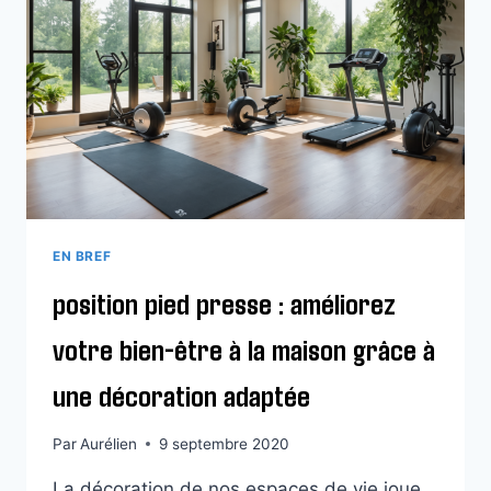
LA
DÉCORATION
MAISON
ET
LE
BIEN-
ÊTRE
AU
QUOTIDIEN
?
EN BREF
position pied presse : améliorez
votre bien-être à la maison grâce à
une décoration adaptée
Par
Aurélien
9 septembre 2020
La décoration de nos espaces de vie joue