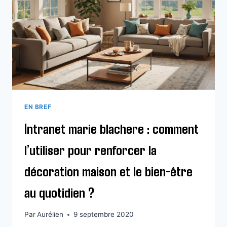
HAVRE
DE
PAIX
GRÂCE
AUX
CONSEILS
TENDANCE
2025
EN BREF
Intranet marie blachere : comment
l’utiliser pour renforcer la
décoration maison et le bien-être
au quotidien ?
Par
Aurélien
9 septembre 2020