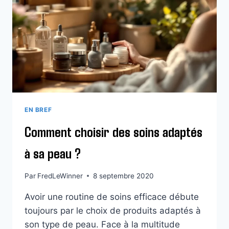
À
LA
MAISON
GRÂCE
À
UNE
DÉCORATION
ADAPTÉE
EN BREF
Comment choisir des soins adaptés
à sa peau ?
Par
FredLeWinner
8 septembre 2020
Avoir une routine de soins efficace débute
toujours par le choix de produits adaptés à
son type de peau. Face à la multitude