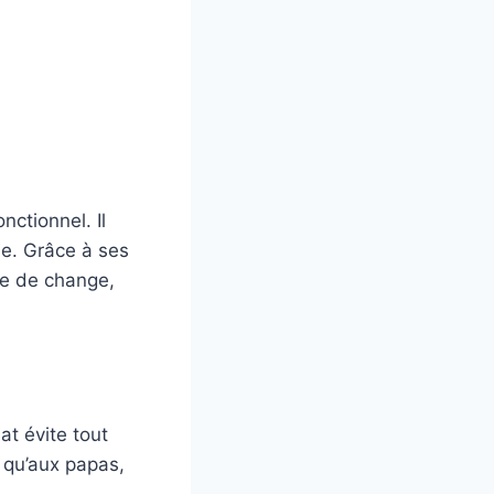
ctionnel. Il
ule. Grâce à ses
te de change,
t évite tout
 qu’aux papas,