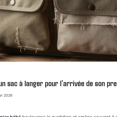
 un sac à langer pour l’arrivée de son pr
ier 2026
mier bébé
bouleverse le quotidien et amène souvent à s