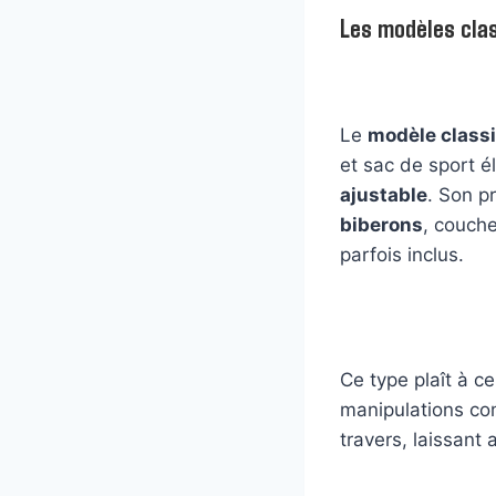
Les modèles clas
Le
modèle class
et sac de sport é
ajustable
. Son p
biberons
, couch
parfois inclus.
Ce type plaît à 
manipulations com
travers, laissant 