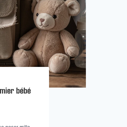
emier bébé
e poser mille