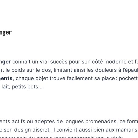
anger
anger
connaît un vrai succès pour son côté moderne et fon
t le poids sur le dos, limitant ainsi les douleurs à l’épa
ments
, chaque objet trouve facilement sa place : pochet
lait, petits pots…
rents actifs ou adeptes de longues promenades, ce forma
c son design discret, il convient aussi bien aux mamans
nance au sein du couple sans compromis sur le style.