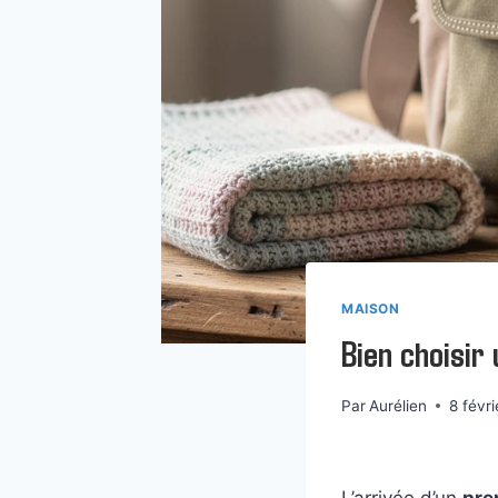
MAISON
Bien choisir
Par
Aurélien
8 févr
L’arrivée d’un
pre