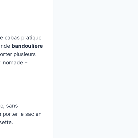
re cabas pratique
rande
bandoulière
orter plusieurs
er nomade –
c, sans
 porter le sac en
sette.